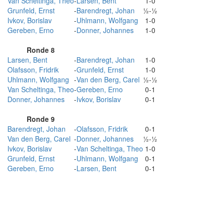
Van Scheltinga, Theo
-
Larsen, Bent
1-0
Grunfeld, Ernst
-
Barendregt, Johan
½-½
Ivkov, Borislav
-
Uhlmann, Wolfgang
1-0
Gereben, Erno
-
Donner, Johannes
1-0
Ronde 8
Larsen, Bent
-
Barendregt, Johan
1-0
Olafsson, Fridrik
-
Grunfeld, Ernst
1-0
Uhlmann, Wolfgang
-
Van den Berg, Carel
½-½
Van Scheltinga, Theo
-
Gereben, Erno
0-1
Donner, Johannes
-
Ivkov, Borislav
0-1
Ronde 9
Barendregt, Johan
-
Olafsson, Fridrik
0-1
Van den Berg, Carel
-
Donner, Johannes
½-½
Ivkov, Borislav
-
Van Scheltinga, Theo
1-0
Grunfeld, Ernst
-
Uhlmann, Wolfgang
0-1
Gereben, Erno
-
Larsen, Bent
0-1