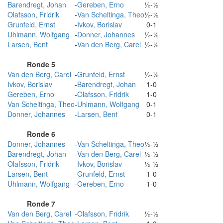
Barendregt, Johan
-
Gereben, Erno
½-½
Olafsson, Fridrik
-
Van Scheltinga, Theo
½-½
Grunfeld, Ernst
-
Ivkov, Borislav
0-1
Uhlmann, Wolfgang
-
Donner, Johannes
½-½
Larsen, Bent
-
Van den Berg, Carel
½-½
Ronde 5
Van den Berg, Carel
-
Grunfeld, Ernst
½-½
Ivkov, Borislav
-
Barendregt, Johan
1-0
Gereben, Erno
-
Olafsson, Fridrik
1-0
Van Scheltinga, Theo
-
Uhlmann, Wolfgang
0-1
Donner, Johannes
-
Larsen, Bent
0-1
Ronde 6
Donner, Johannes
-
Van Scheltinga, Theo
½-½
Barendregt, Johan
-
Van den Berg, Carel
½-½
Olafsson, Fridrik
-
Ivkov, Borislav
½-½
Larsen, Bent
-
Grunfeld, Ernst
1-0
Uhlmann, Wolfgang
-
Gereben, Erno
1-0
Ronde 7
Van den Berg, Carel
-
Olafsson, Fridrik
½-½