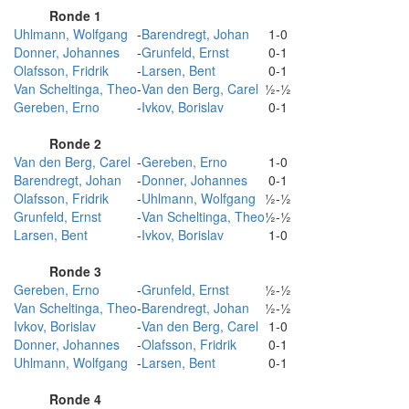
Ronde 1
Uhlmann, Wolfgang
-
Barendregt, Johan
1-0
Donner, Johannes
-
Grunfeld, Ernst
0-1
Olafsson, Fridrik
-
Larsen, Bent
0-1
Van Scheltinga, Theo
-
Van den Berg, Carel
½-½
Gereben, Erno
-
Ivkov, Borislav
0-1
Ronde 2
Van den Berg, Carel
-
Gereben, Erno
1-0
Barendregt, Johan
-
Donner, Johannes
0-1
Olafsson, Fridrik
-
Uhlmann, Wolfgang
½-½
Grunfeld, Ernst
-
Van Scheltinga, Theo
½-½
Larsen, Bent
-
Ivkov, Borislav
1-0
Ronde 3
Gereben, Erno
-
Grunfeld, Ernst
½-½
Van Scheltinga, Theo
-
Barendregt, Johan
½-½
Ivkov, Borislav
-
Van den Berg, Carel
1-0
Donner, Johannes
-
Olafsson, Fridrik
0-1
Uhlmann, Wolfgang
-
Larsen, Bent
0-1
Ronde 4